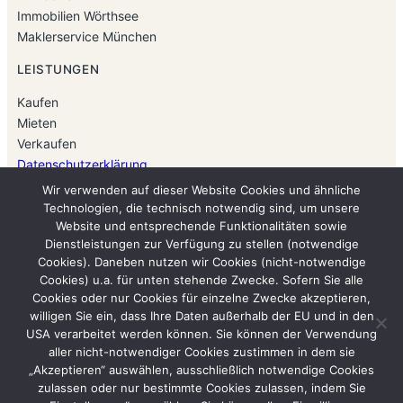
Immobilien Wörthsee
Maklerservice München
LEISTUNGEN
Kaufen
Mieten
Verkaufen
Datenschutzerklärung
Impressum
Wir verwenden auf dieser Website Cookies und ähnliche
Technologien, die technisch notwendig sind, um unsere
KONTAKT
Website und entsprechende Funktionalitäten sowie
Dienstleistungen zur Verfügung zu stellen (notwendige
Immobilien & Finanzen
Cookies). Daneben nutzen wir Cookies (nicht-notwendige
Seestraße 68
Cookies) u.a. für unten stehende Zwecke. Sofern Sie alle
82237 Wörthsee
Cookies oder nur Cookies für einzelne Zwecke akzeptieren,
Telefon: 08153-9099555
willigen Sie ein, dass Ihre Daten außerhalb der EU und in den
USA verarbeitet werden können. Sie können der Verwendung
E-Mail: immofinaumiller@aol.com
aller nicht-notwendiger Cookies zustimmen in dem sie
„Akzeptieren“ auswählen, ausschließlich notwendige Cookies
zulassen oder nur bestimmte Cookies zulassen, indem Sie
© Immobilien & Finanzen. Alle Rechte vorbehalten.